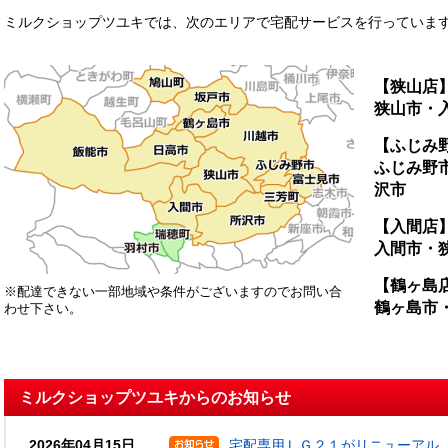
ミルクショップツユキでは、次のエリアで宅配サービスを行っていま
【狭山店
狭山市・
【ふじみ
ふじみ野
沢市
【入間店
入間市・
【鶴ヶ島
※配達できない一部地域や条件がございますのでお問い合
鶴ヶ島市
わせ下さい。
ミルクショップツユキからのお知らせ
2026年04月15日
宅配専用ＬＧ２１がリニューアル