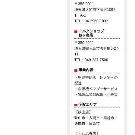
〒358-0011
埼玉県入間市下藤沢1097-
1 A-1
TEL：04-2960-1832
ミルクショップ
鶴ヶ島店
〒350-2211
埼玉県鶴ヶ島市脚折町6-27-
11
TEL：049-287-7500
事業内容
・明治特約店 個人宅への
配達
・自販機ベンダーサービス
・乳製品等卸配送・小売等
宅配エリア
【狭山店】
狭山市・入間市・川越市・
飯能市・日高市
【ふじみ野店】